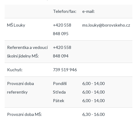
Telefon/fax:
e-mail:
MŠ Louky
+420 558
ms.louky@borovskeho.cz
848 095
Referentka a vedoucí
+420 558
školní jídelny MŠ:
848 094
Kuchyň:
739 519 946
Provozní doba
Pondělí
6,00 - 14,00
referentky
Středa
6,00 - 14,00
Pátek
6,00 - 14,00
Provozní doba MŠ:
6,30 - 16.00